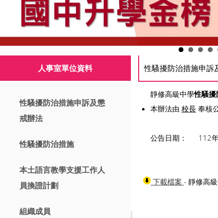
人事室單位資料
性騷擾防治措施申訴
­­靜修高級中學
性騷擾
性騷擾防治措施申訴及懲
本辦法由
校長
奉核
戒辦法
公告日期： 112年 
性騷擾防治措施
本土語言教學支援工作人
- 靜修高級
下載檔案
員換證計劃
組織成員