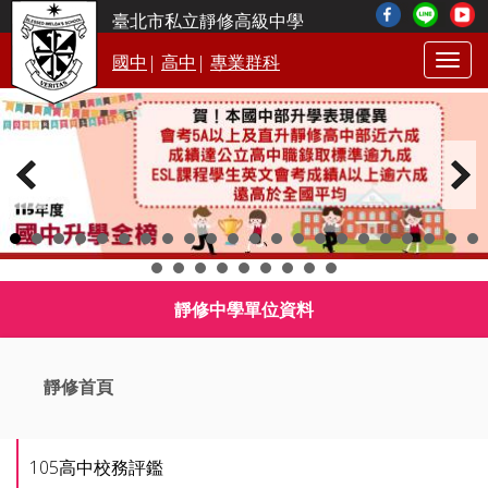
臺北市私立靜修高級中學
|
|
國中
高中
專業群科
Togg
navig
靜修中學單位資料
靜修首頁
105高中校務評鑑