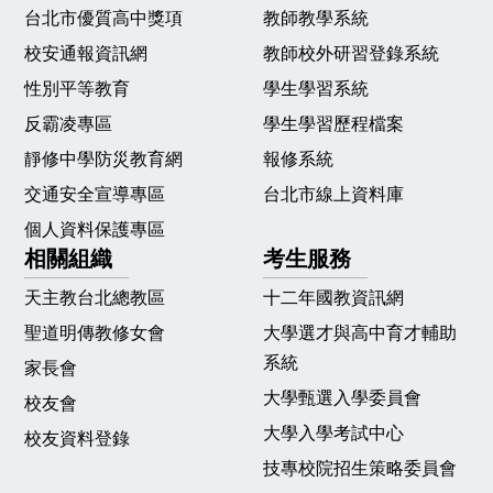
台北市優質高中獎項
教師教學系統
校安通報資訊網
教師校外研習登錄系統
性別平等教育
學生學習系統
反霸凌專區
學生學習歷程檔案
靜修中學防災教育網
報修系統
交通安全宣導專區
台北市線上資料庫
個人資料保護專區
相關組織
考生服務
天主教台北總教區
十二年國教資訊網
聖道明傳教修女會
大學選才與高中育才輔助
系統
家長會
大學甄選入學委員會
校友會
大學入學考試中心
校友資料登錄
技專校院招生策略委員會