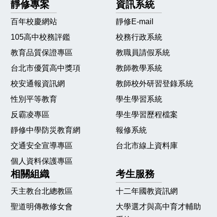
靜修專案
資訊系統
百年校慶網站
靜修E-mail
105高中校務評鑑
校務行政系統
教育品質保證專區
教職員請假系統
台北市優質高中獎項
教師教學系統
校安通報資訊網
教師校外研習登錄系統
性別平等教育
學生學習系統
反霸凌專區
學生學習歷程檔案
靜修中學防災教育網
報修系統
交通安全宣導專區
台北市線上資料庫
個人資料保護專區
相關組織
考生服務
天主教台北總教區
十二年國教資訊網
聖道明傳教修女會
大學選才與高中育才輔助