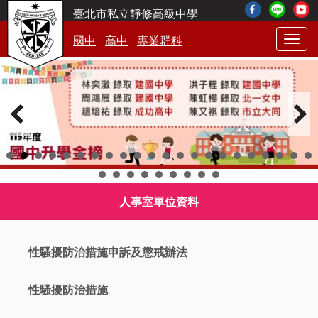
臺北市私立靜修高級中學
|
|
國中
高中
專業群科
Togg
navig
人事室單位資料
性騷擾防治措施申訴及懲戒辦法
性騷擾防治措施