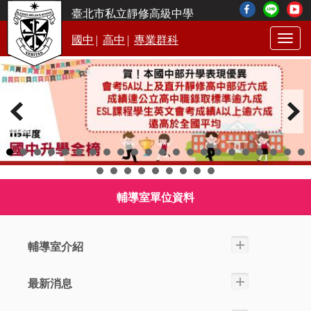
臺北市私立靜修高級中學
|
|
國中
高中
專業群科
Togg
navig
輔導室單位資料
輔導室介紹
最新消息