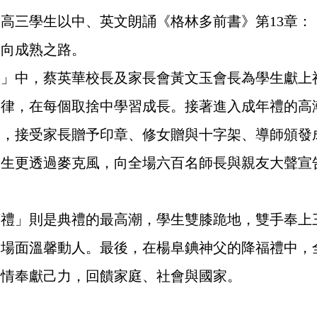
高三學生以中、英文朗誦《格林多前書》第13章
邁向成熟之路。
中，蔡英華校長及家長會黃文玉會長為學生獻上祝
自律，在每個取捨中學習成長。接著進入成年禮的高
門，接受家長贈予印章、修女贈與十字架、導師頒發
學生更透過麥克風，向全場六百名師長與親友大聲宣
」則是典禮的最高潮，學生雙膝跪地，雙手奉上三
，場面溫馨動人。最後，在楊阜錪神父的降福禮中，
熱情奉獻己力，回饋家庭、社會與國家。