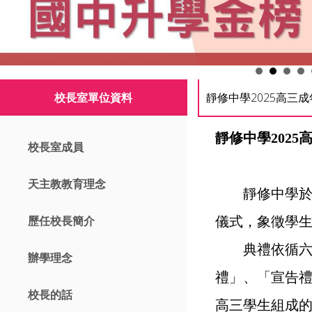
校長室單位資料
靜修中學2025高三
靜修中學202
校長室成員
天主教教育理念
靜修中學於3月
儀式，象徵學
歷任校長簡介
典禮依循六大
辦學理念
禮」、「宣告
校長的話
高三學生組成