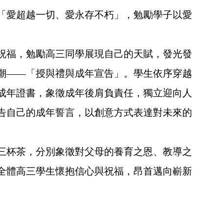
：「愛超越一切、愛永存不朽」，勉勵學子以愛
福，勉勵高三同學展現自己的天賦，發光發
潮——「授與禮與成年宣告」。學生依序穿越
成年證書，象徵成年後肩負責任，獨立迎向人
告自己的成年誓言，以創意方式表達對未來的
杯茶，分別象徵對父母的養育之恩、教導之
全體高三學生懷抱信心與祝福，昂首邁向嶄新