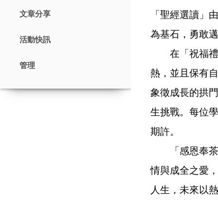
「聖經選讀」由
文章分享
為基石，勇敢
活動快訊
在「祝福禮」
管理
熱，並且保有
象徵成長的拱
生挑戰。每位
期許。
「感恩奉茶禮
情與成全之愛
人生，未來以