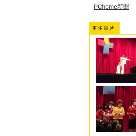
PChome新聞
更 多 圖 片